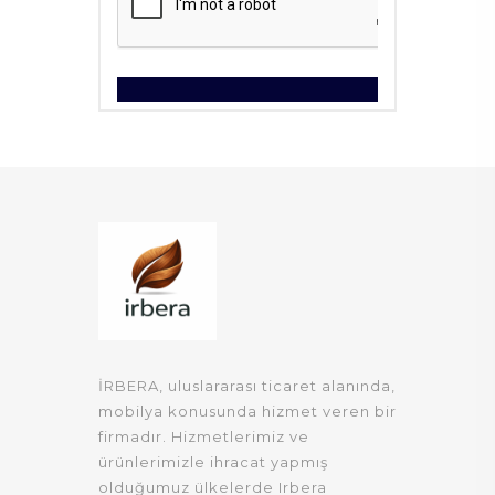
İRBERA, uluslararası ticaret alanında,
mobilya konusunda hizmet veren bir
firmadır. Hizmetlerimiz ve
ürünlerimizle ihracat yapmış
olduğumuz ülkelerde Irbera