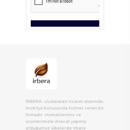
İRBERA, uluslararası ticaret alanında,
mobilya konusunda hizmet veren bir
firmadır. Hizmetlerimiz ve
ürünlerimizle ihracat yapmış
olduğumuz ülkelerde Irbera