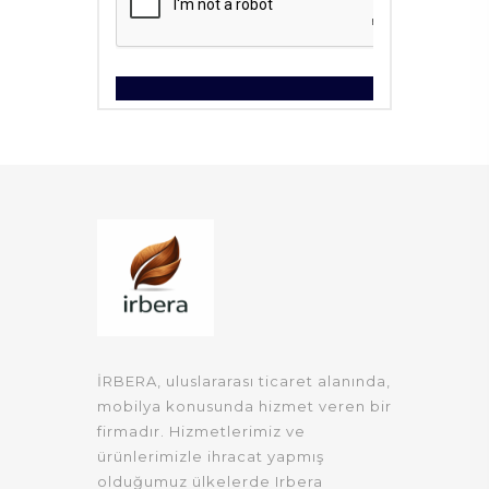
İRBERA, uluslararası ticaret alanında,
mobilya konusunda hizmet veren bir
firmadır. Hizmetlerimiz ve
ürünlerimizle ihracat yapmış
olduğumuz ülkelerde Irbera