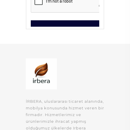
İRBERA, uluslararası ticaret alanında,
mobilya konusunda hizmet veren bir
firmadır. Hizmetlerimiz ve
ürünlerimizle ihracat yapmış
olduğumuz ülkelerde Irbera